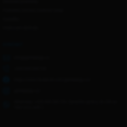
Obchodní podmínky
Podmínky ochrany osobních údajů
Kontakty
Hodnocení obchodu
KONTAKT
info
@
gentledogs.cz
+420 608 268 726
https://www.facebook.com/gentledogs.cz/
gentledogs.cz/
WhatsApp: +420 608 268 726- Zanechte zprávu, do 24h se
Vám ozvu zpět :)