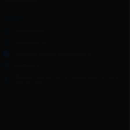
Hodnocení obchodu
KONTAKT
info
@
gentledogs.cz
+420 608 268 726
https://www.facebook.com/gentledogs.cz/
gentledogs.cz/
WhatsApp: +420 608 268 726- Zanechte zprávu, do 24h se
Vám ozvu zpět :)