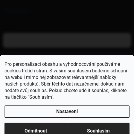
PŘIHLÁŠENÍ
E-MAIL
HESLO
Pro personalizaci obsahu a vyhodnocování používáme
cookies třetích stran. S vaším souhlasem budeme schopni
na webu i mimo něj zobrazovat relevantnější nabídky
Přihlásit se
našich produktů. Sběr těchto dat nezačneme, dokud nám
nedáte svůj souhlas. Pokud chcete udělit souhlas, klikněte
Nová registrace
Zapomenuté heslo
na tlačítko "Souhlasím".
Protože s naším stánkem pravidelně vyrážíme mezi vás
na akce, může se stát, že stav skladu na e-shopu nebude
Nastavení
vždy 100% sedět.Někdy se stane, že se produkt vyprodá
přímo na místě a my ho nestihneme hned odepsat z
Copyright 2026
GentleDogs
. Všechna práva vyhrazena.
Upravit nastavení
eshopu. A platí to i naopak – věci, které už online svítí
cookies
jako vyprodané, můžeme mít ještě schované v krabici u
Odmítnout
Souhlasím