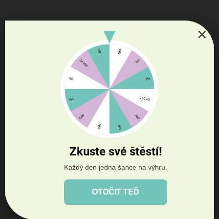
Lenochodí maminka - Trixie
599 Kč
Do košíku
×
Opustit maminku, sourozence a vše, co štěňátko zná, může být děsivý
zážitek. Usnadněte svému novému členovi rodiny změny pomocí
plyšáčka částečně nahrazujícího maminku....
AKCE
LIKVIDACE SKLADU 💥
Zkuste své štěstí!
Každý den jedna šance na výhru.
OTOČIT TEĎ