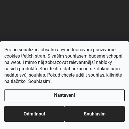
Pro personalizaci obsahu a vyhodnocování používáme
cookies třetích stran. S vaším souhlasem budeme schopni
na webu i mimo něj zobrazovat relevantnější nabídky
našich produktů. Sběr těchto dat nezačneme, dokud nám
nedáte svůj souhlas. Pokud chcete udělit souhlas, klikněte
na tlačítko "Souhlasím".
Protože s naším stánkem pravidelně vyrážíme mezi vás
na akce, může se stát, že stav skladu na e-shopu nebude
Nastavení
vždy 100% sedět.Někdy se stane, že se produkt vyprodá
přímo na místě a my ho nestihneme hned odepsat z
eshopu. A platí to i naopak – věci, které už online svítí
jako vyprodané, můžeme mít ještě schované v krabici u
Odmítnout
Souhlasím
stánku.