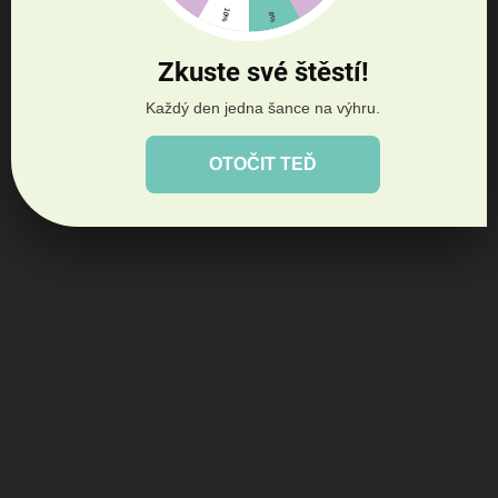
Zkuste své štěstí!
Každý den jedna šance na výhru.
OTOČIT TEĎ
DO TÝDNE (NA OBJEDNÁVKU)
Calm Plus pro podporu růstu a ve stresových
situacích - 1kg
1 299 Kč
Do košíku
k podpoře energetického metabolismu, funkce svalstva a nervového
systému