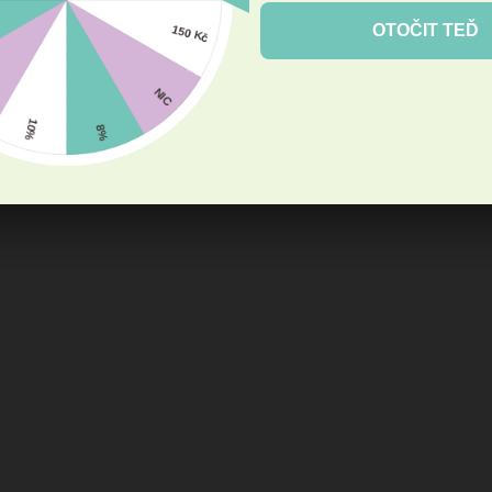
OTOČIT TEĎ