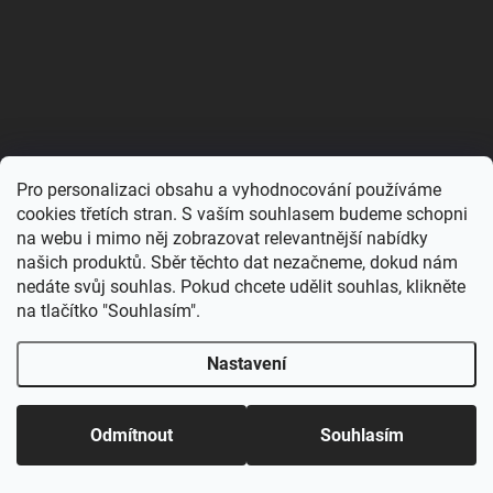
Pro personalizaci obsahu a vyhodnocování používáme
cookies třetích stran. S vaším souhlasem budeme schopni
na webu i mimo něj zobrazovat relevantnější nabídky
našich produktů. Sběr těchto dat nezačneme, dokud nám
nedáte svůj souhlas. Pokud chcete udělit souhlas, klikněte
na tlačítko "Souhlasím".
Protože s naším stánkem pravidelně vyrážíme mezi vás
na akce, může se stát, že stav skladu na e-shopu nebude
Nastavení
SKLADEM
vždy 100% sedět.Někdy se stane, že se produkt vyprodá
(1 KS)
přímo na místě a my ho nestihneme hned odepsat z
eshopu. A platí to i naopak – věci, které už online svítí
Poloměkké výcvikové kuličky Monoprotein (různé
jako vyprodané, můžeme mít ještě schované v krabici u
Odmítnout
Souhlasím
druhy) 300g kyblíček - Chewies
stánku.
169 Kč
Detail