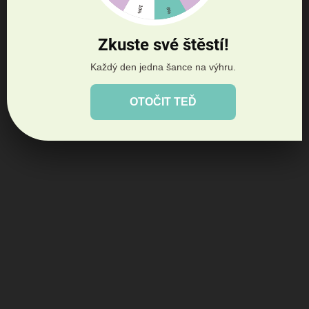
Zkuste své štěstí!
Každý den jedna šance na výhru.
OTOČIT TEĎ