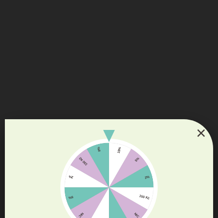
DO TÝDNE (NA OBJEDNÁVKU)
Kachní tréninkové kostky 100% sušené maso (různé
velikosti) - GentleDogs
69 Kč
Detail
od
OPRAVDOVÉ MASO - vytříbená chuť pro všechny psí gentlemany!
100% kachní maso sušené v úžasných malých kostičkách, ideální na
tréninky malých i velkých. Bez jakýchkoliv přísad,...
×
NEJOBLÍBENĚJŠÍ ❤️