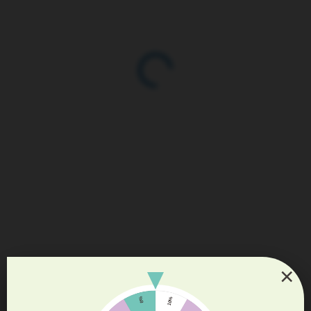
DO TÝDNE (NA OBJEDNÁVKU)
Bezobilné krekry na čištění zubů pro koně Balance
×
199 Kč
Do košíku
Krekry na čištění zubů Balance pro koně jsou vhodné pro alergiky,