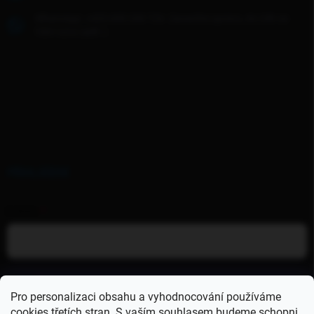
WhatsApp: +420 608 268 726- Zanechte zprávu, do 24h se
Vám ozvu zpět :)
PŘIHLÁŠENÍ
E-MAIL
HESLO
Pro personalizaci obsahu a vyhodnocování používáme
cookies třetích stran. S vaším souhlasem budeme schopni