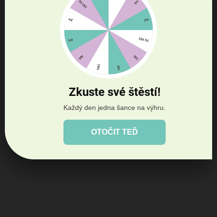
jsou absolutně bez přidaného cukru, 100% bezobilné a vhodné i pro
koně s laminitidou či poruchou metabolismu...
Zkuste své štěstí!
Každý den jedna šance na výhru.
OTOČIT TEĎ