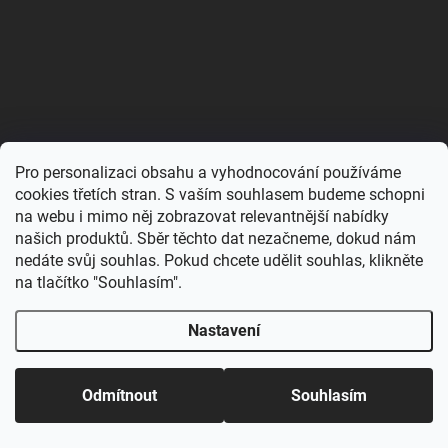
Pro personalizaci obsahu a vyhodnocování používáme
cookies třetích stran. S vaším souhlasem budeme schopni
na webu i mimo něj zobrazovat relevantnější nabídky
našich produktů. Sběr těchto dat nezačneme, dokud nám
nedáte svůj souhlas. Pokud chcete udělit souhlas, klikněte
na tlačítko "Souhlasím".
Protože s naším stánkem pravidelně vyrážíme mezi vás
na akce, může se stát, že stav skladu na e-shopu nebude
Nastavení
vždy 100% sedět.Někdy se stane, že se produkt vyprodá
přímo na místě a my ho nestihneme hned odepsat z
eshopu. A platí to i naopak – věci, které už online svítí
jako vyprodané, můžeme mít ještě schované v krabici u
Odmítnout
Souhlasím
stánku.
DO TÝDNE (NA OBJEDNÁVKU)