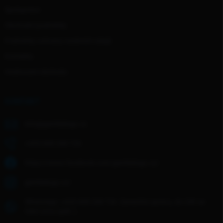
Spolupráce
Obchodní podmínky
Podmínky ochrany osobních údajů
Kontakty
Hodnocení obchodu
KONTAKT
info
@
gentledogs.cz
+420 608 268 726
https://www.facebook.com/gentledogs.cz/
gentledogs.cz/
WhatsApp: +420 608 268 726- Zanechte zprávu, do 24h se
Vám ozvu zpět :)