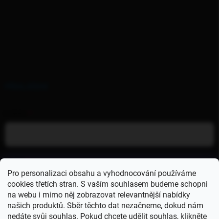
PŘIHLÁŠENÍ
E-MAIL
HESLO
Pro personalizaci obsahu a vyhodnocování používáme
cookies třetích stran. S vaším souhlasem budeme schopni
na webu i mimo něj zobrazovat relevantnější nabídky
Přihlásit se
našich produktů. Sběr těchto dat nezačneme, dokud nám
nedáte svůj souhlas. Pokud chcete udělit souhlas, klikněte
Nová registrace
Zapomenuté heslo