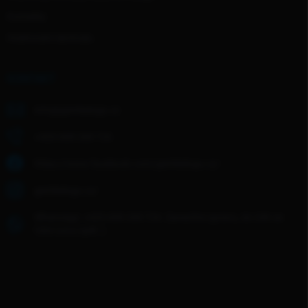
Kontakty
Hodnocení obchodu
KONTAKT
info
@
gentledogs.cz
+420 608 268 726
https://www.facebook.com/gentledogs.cz/
gentledogs.cz/
WhatsApp: +420 608 268 726- Zanechte zprávu, do 24h se
Vám ozvu zpět :)