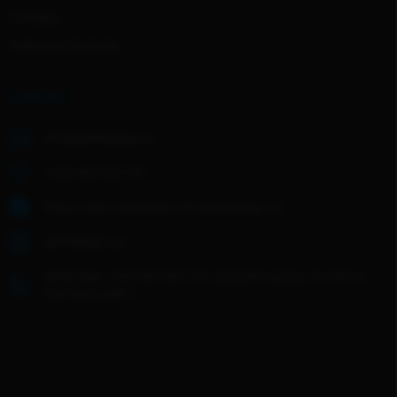
Kontakty
Hodnocení obchodu
KONTAKT
info
@
gentledogs.cz
+420 608 268 726
https://www.facebook.com/gentledogs.cz/
gentledogs.cz/
WhatsApp: +420 608 268 726- Zanechte zprávu, do 24h se
Vám ozvu zpět :)