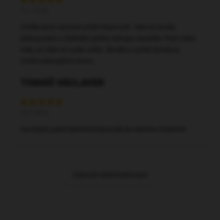
15.7.2026
Chtěla bych obchod určitě doporučit. Takový skvělý
přístup jsem u žádného jiného eshopu nezažila. Paní velmi
milá, se vším mi vyšla vstříc. Skvělá a rychlá domluva.
Určitě nakoupíme znovu.
TOMÁŠ VÁCLAVEK
14.7.2026
Asi dobré,zatím bereme krátce,tak že nemohu hodnotit.
Zobrazit další hodnocení