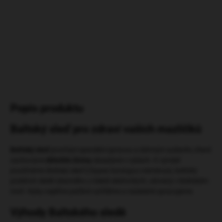
DETAILNÍ INFORMACE
HLÍDAT
ZEPTAT SE
Popis produktu
Baltský sleď pro zdraví vašich mazlíčků
Baltský sleď
prochází speciální úpravou a šetrným sušením, které
zachovává
důležité živiny
obsažené v rybách. K výrobě
používáme
Baltský sleď
(
Clupea harengus membras
), baltský
poddruh sledě obecného z čeledi sleďovitých, ulovený v Baltském
moři. Ryby nejdříve pečlivě vytřídíme a následně zpracujeme.
Výhody Baltského sledě