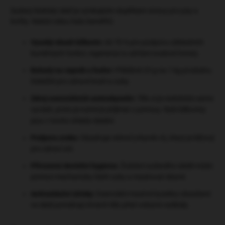
Sušený Baltský sleď je vynikajícím doplňkem stravy pro psy a
kočky. Nabízí celou řadu benefitů:
Vysoký obsah bílkovin:
Až 70 % pro podporu základních
buněčných funkcí, regeneraci a udržení svalové hmoty.
Bohatý na vápník a fosfor:
Přibližně 25 g na 1 kg produktu.
Důležité pro zdravé kosti a zuby.
Zdroj esenciálních aminokyselin:
Tělo si je nedokáže samo
vyrobit, proto je nutné je přijímat z potravy. Rybí bílkoviny
jsou v tomto ohledu ideální.
Podpora zraku:
Obsahuje retinol (vitamín A), který je klíčový
pro zdraví očí.
Přirozená dentální hygiena:
Žvýkání sušeného sledě může
pomoci mechanicky čistit zuby a masírovat dásně.
Antioxidační účinky:
Esenciální mastné kyseliny obsažené
ve sledi pomáhají chránit tělo před volnými radikály.