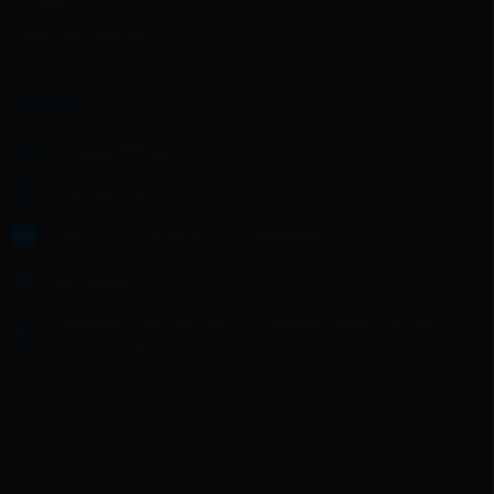
Kontakty
Hodnocení obchodu
KONTAKT
info
@
gentledogs.cz
+420 608 268 726
https://www.facebook.com/gentledogs.cz/
gentledogs.cz/
WhatsApp: +420 608 268 726- Zanechte zprávu, do 24h se
Vám ozvu zpět :)