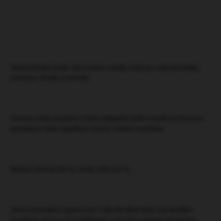
HLÍDAT
ZEPTAT SE
Čistě přírodní směs s jitrocelem a květy růže pro zakrslé králíky,
morčata, činčily a osmáky.
Chutná směs usušená z těch nejlepších bylin a květů je zdravým
pamlskem nebo doplňkem stravy vašeho mazlíčka.
Složení: jitrocel (80 %), květy růže (20 %)
Jitrocel pomáhá vyplavovat z těla škodlivé látky a je skvělým
doplňkem stravy při problémech s horními cestami dýchacími.