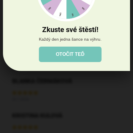
Zkuste své štěstí!
Každý den jedna šance na výhru.
DANA PATASIOVÁ
OTOČIT TEĎ
27.7.2026
BLANKA ČERMÁKOVÁ
20.7.2026
KRISTINA KULOVÁ