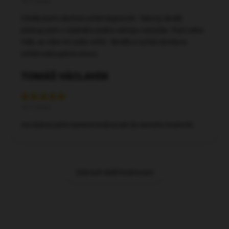
15.7.2026
Chtěla bych obchod určitě doporučit. Takový skvělý
přístup jsem u žádného jiného eshopu nezažila. Paní velmi
milá, se vším mi vyšla vstříc. Skvělá a rychlá domluva.
Určitě nakoupíme znovu.
TOMÁŠ VÁCLAVEK
14.7.2026
Asi dobré,zatím bereme krátce,tak že nemohu hodnotit.
Zobrazit další hodnocení