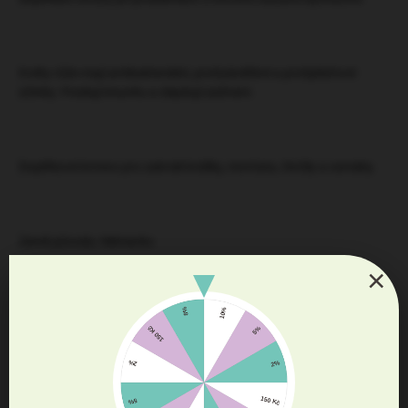
Květy růže mají antibakteriální, protizánětlivé a protiplísňové
účinky. Posilují imunitu a zlepšují zažívání.
Doplňkové krmivo pro zakrslé králíky, morčata, činčily a osmáky.
Země původu: Německo
×
Diskuze
Buďte první, kdo napíše příspěvek k této položce.
Přidat komentář