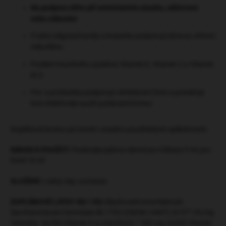
Na podporu střev při veterinárním zásahu, odčervení
nebo očkování
Frukto-oligosacharidy a kvasinky podporují zdravou střevní
mikroflóru
Posílení imunitního systému Vitamin E, Vitamin C a Vitamin
B12
Pre- a probiotika podporují vstřebávání živin a pomáhají
koni efektivněji využít podávané krmivo
Doplňkové krmivo pro koně v snadno použitelných aplikátorech.
NÁVOD K POUŽITÍ:
Podávejte jednou denně pro hříbata 5 ml, pro
koně 10 ml
SLOŽENÍ:
Lněný olej, rozmarýn
DOPLŇKOVÉ LÁTKY NA 1 KG
Zlepšovatel stravitelnosti:
Saccharomyces Cerevisiae 4b 1702 (CNCM I-4407) 2x10¹² cfu/kg
Vitamíny: 3a700 Vitamin E (ɑ-tokoferol) 7 500 mg 3a300 Vitamin