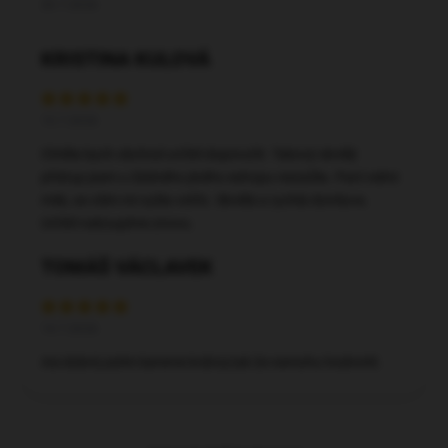
20.7.2026
KRISTINA KULOVÁ
15.7.2026
Chtěla bych obchod určitě doporučit. Takový skvělý
přístup jsem u žádného jiného eshopu nezažila. Paní velmi
milá, se vším mi vyšla vstříc. Skvělá a rychlá domluva.
Určitě nakoupíme znovu.
TOMÁŠ VÁCLAVEK
14.7.2026
Asi dobré,zatím bereme krátce,tak že nemohu hodnotit.