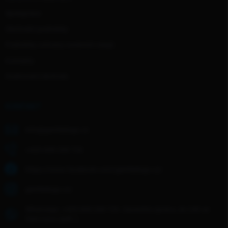
Spolupráce
Obchodní podmínky
Podmínky ochrany osobních údajů
Kontakty
Hodnocení obchodu
KONTAKT
info
@
gentledogs.cz
+420 608 268 726
https://www.facebook.com/gentledogs.cz/
gentledogs.cz/
WhatsApp: +420 608 268 726- Zanechte zprávu, do 24h se
Vám ozvu zpět :)