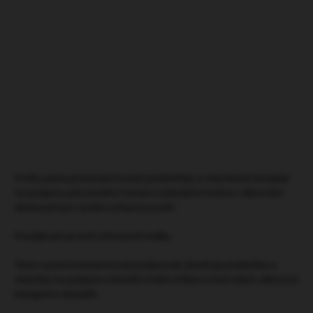
na podporu přirozeného trávení a žaludeční funkce. Pro první
příznaky koliky
DETAILNÍ INFORMACE
HLÍDAT
ZEPTAT SE
Profix pasta je koncentrovaný probiotický a vitamínový komplex
na podporu přirozeného trávení a žaludeční funkce v šikovném
dávkovači pro rychlé a přesné použití.
Použijte při prvních příznacích koliky.
Tento vysoce koncentrovaný přípravek obsahuje probiotika a
vitamíny na podporu trávicího traktu hříbat a koní všech věkových
kategorií a disciplín.