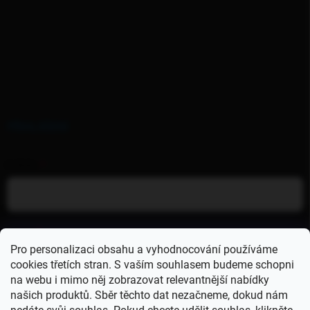
PŘIHLÁŠENÍ
E-MAIL
HESLO
Pro personalizaci obsahu a vyhodnocování používáme
cookies třetích stran. S vaším souhlasem budeme schopni
na webu i mimo něj zobrazovat relevantnější nabídky
Přihlásit se
našich produktů. Sběr těchto dat nezačneme, dokud nám