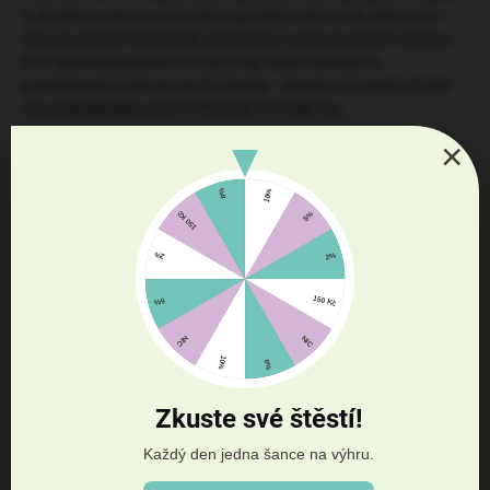
C (kyselina askorbová) 5 000 mg 3a820 Vitamin B1 (thiamin) 1
000 mg 3a825i Vitamin B2 (riboflavin) 2 000 mg 3a835 Vitamin
B12 (kyanokobalamin) 30 000 mcg 3a841 Kalcium D-
pantothenát 6 000 mg 3a314 Niacin - nikotinová kyselina 5 000
mg Aminokyseliny 3c310 Threonin 370 000 mg
×
ANALYTICKÉ SLOŽKY:
Hrubý popel: 5 %, Hrubá vláknina: 0,1 %,
Hrubý protein: 36 %, Hrubý olej a tuk: 37 %, Sodík: 0 %
Doplňkové parametry
Kategorie
:
Koně 🐴
Zkuste své štěstí!
EAN
:
5055564401300
Každý den jedna šance na výhru.
Diskuze