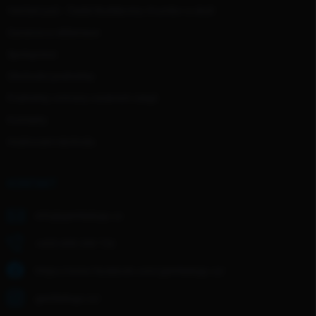
Venčení psů - České Budějovice, Krumlov a okolí
Garance a reklamace
Spolupráce
Obchodní podmínky
Podmínky ochrany osobních údajů
Kontakty
Hodnocení obchodu
KONTAKT
info
@
gentledogs.cz
+420 608 268 726
https://www.facebook.com/gentledogs.cz/
gentledogs.cz/