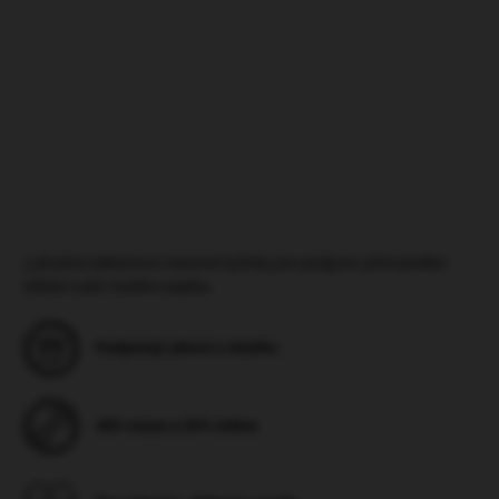
DETAILNÍ INFORMACE
HLÍDAT
ZEPTAT SE
Lahodné zeleninovo masové tyčinky pro podporu přirozeného
čištění zubů Vašeho pejska.
Podporují zdraví a vitalitu
48% masa a 20% mrkve