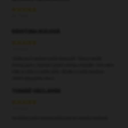
20.7.2026
KRISTINA KULOVÁ
15.7.2026
Chtěla bych obchod určitě doporučit. Takový skvělý
přístup jsem u žádného jiného eshopu nezažila. Paní velmi
milá, se vším mi vyšla vstříc. Skvělá a rychlá domluva.
Určitě nakoupíme znovu.
TOMÁŠ VÁCLAVEK
14.7.2026
Asi dobré,zatím bereme krátce,tak že nemohu hodnotit.