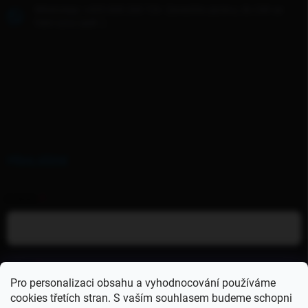
WhatsApp: +420 608 268 726- Zanechte zprávu, do 24h se
Vám ozvu zpět :)
PŘIHLÁŠENÍ
E-MAIL
HESLO
Pro personalizaci obsahu a vyhodnocování používáme
cookies třetích stran. S vaším souhlasem budeme schopni