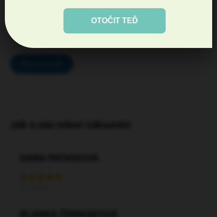
Diskuze
OTOČIT TEĎ
Buďte první, kdo napíše příspěvek k této položce.
Přidat komentář
DANA PATASIOVÁ
27.7.2026
BLANKA ČERMÁKOVÁ