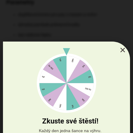
Parametry
doplňkové krmivo pro psy s masem a mrkví
lahodný pamlsek prémiové kvality
bez obilovin/lepku
bez přidaného cukru
×
uzavíratelný sáček udrží pamlsky déle svěží
velikost:
12 cm
hmotnost:
250 g
Doplňkové parametry
Kategorie
:
🦷 Pro zdravé zoubky
Zkuste své štěstí!
Každý den jedna šance na výhru.
EAN
:
8596410045981