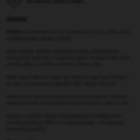
Bez pšenice, obilovin a lepku
Složení
Složení:
24 % kuřecí maso, 24 % kachní maso, 20 % mrkev, škrob,
rostlinný protein, glycerin, sorbitol
Zubní hygiena: Tyčinky mají žvýkací texturu, která pomáhá
mechanicky čistit zuby a masírovat dásně. To může snížit tvorbu
zubního plaku a usnadnit udržování čistých zubů.
Nízký obsah obilovin a lepku: Bez obilovin a lepku jsou vhodné i
pro psy s potravinovými alergiemi nebo citlivým trávením.
Obsah mrkve: Mrkev je bohatá na vitamíny, minerály a vlákninu.
Obsažená mrkev může podpořit imunitní systém a zdravou kůži.
Glycerin a sorbitol: Tyčinky obsahují glycerin a sorbitol, které
pomáhají udržovat vlhkost a svěžest pamlsků. Tyto látky jsou
také šetrné k zubům.