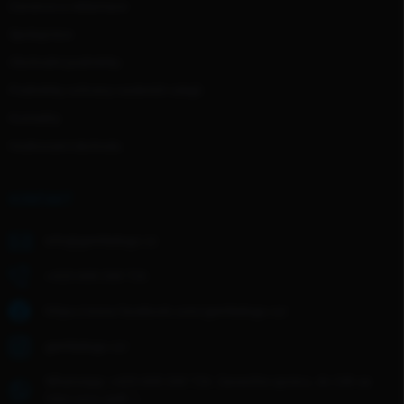
Garance a reklamace
Spolupráce
Obchodní podmínky
Podmínky ochrany osobních údajů
Kontakty
Hodnocení obchodu
KONTAKT
info
@
gentledogs.cz
+420 608 268 726
https://www.facebook.com/gentledogs.cz/
gentledogs.cz/
WhatsApp: +420 608 268 726- Zanechte zprávu, do 24h se
Vám ozvu zpět :)