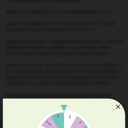
Jsou velmi oblíbené pro své přírodní složení.
Složení: kuřecí žaludky 99,5 %, mannanoligosacharidy 0,5 %
Analýza: hrubé bílkoviny 73 %, hrubé oleje a tuky 13,1 %, hrubé
popeloviny 7,1 %, hrubá vláknina 0,5 %, vlhkost 6 %
Podávejte jako odměnu. Zajistěte dostatek pitné vody. Po otevření
pečlivě uzavřete zipem a skladujte v suchu a chladu. Balení
obsahuje kyslíkový absorbér pro uchování kvality výrobku.
Pamlsky jsou v dnešní době nedílnou součástí krmení mazlíčků, a
tak i u nich je potřeba dbát nejen na chuť, ale i na zdravé složení. U
pamlsků Dokas máte jistotu, že všechny použité suroviny splňují
přísná kritéria a jsou během výroby pravidelně prověřovány.
Psí a kočičí pamlsky Dokas podléhají pravidelným kontrolám
kvality světově uznávaným německým institutem SGS Institut
×
Fresenius. Tato nezávislá laboratoř patří mezi přední evropské
společnosti testující kvalitu potravin.