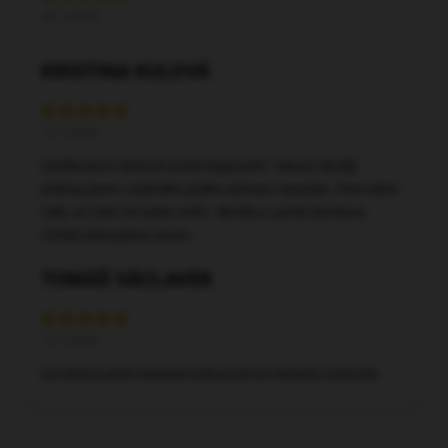
20.7.2026
KRISTINA KULOVÁ
15.7.2026
Chtěla bych obchod určitě doporučit. Takový skvělý
přístup jsem u žádného jiného eshopu nezažila. Paní velmi
milá, se vším mi vyšla vstříc. Skvělá a rychlá domluva.
Určitě nakoupíme znovu.
TOMÁŠ VÁCLAVEK
14.7.2026
Asi dobré,zatím bereme krátce,tak že nemohu hodnotit.