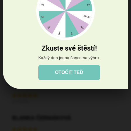
Diskuze
Buďte první, kdo napíše příspěvek k této položce.
Přidat komentář
Zkuste své štěstí!
Každý den jedna šance na výhru.
OTOČIT TEĎ
DANA PATASIOVÁ
27.7.2026
BLANKA ČERMÁKOVÁ