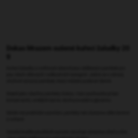
HLÍDAT
ZEPTAT SE
Dokas Mrazem sušené kuřecí žaludky 20
g
Kuřecí žaludky a vnitřnosti obecně jsou oblíbeným pamlsek pro
psy všech věkových i velikostních kategorií. Jedná se o zdravý,
chuťově výrazný pamlsek, který můžete podávat denně.
Stejně jako všechny pamlsky Dokas, i tato pochoutka je bez
konzervantů, umělých barviv, dochucovadel a glycerinu.
Sáček má praktické uzavírání, pamlsky tak zůstanou déle čerstvé
a voňavé.
Vysoká kvalita použitých surovin zaručuje výraznou chuť a vůni.