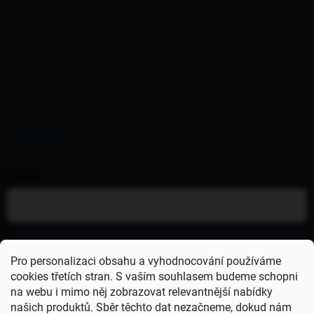
PŘIHLÁŠENÍ
E-MAIL
HESLO
Pro personalizaci obsahu a vyhodnocování používáme
cookies třetích stran. S vaším souhlasem budeme schopni
na webu i mimo něj zobrazovat relevantnější nabídky
Přihlásit se
našich produktů. Sběr těchto dat nezačneme, dokud nám