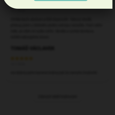
15.7.2026
Chtěla bych obchod určitě doporučit. Takový skvělý
přístup jsem u žádného jiného eshopu nezažila. Paní velmi
milá, se vším mi vyšla vstříc. Skvělá a rychlá domluva.
Určitě nakoupíme znovu.
TOMÁŠ VÁCLAVEK
14.7.2026
Asi dobré,zatím bereme krátce,tak že nemohu hodnotit.
Zobrazit další hodnocení