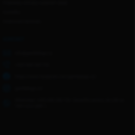
Podmínky ochrany osobních údajů
Kontakty
Hodnocení obchodu
KONTAKT
info
@
gentledogs.cz
+420 608 268 726
https://www.facebook.com/gentledogs.cz/
gentledogs.cz/
WhatsApp: +420 608 268 726- Zanechte zprávu, do 24h se
Vám ozvu zpět :)