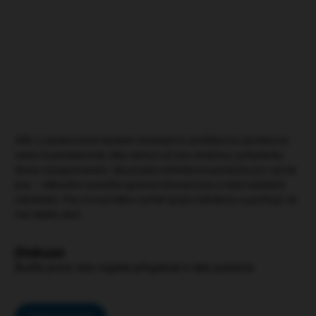
DETAILNÍ INFORMACE
HLÍDAT
ZEPTAT SE
Klikr s natahovacím lankem vhodným k zavěšení na výcvikovou
vestu či pamlskovník, díky němuž už tuto drobnou vychytávku
doma nezapomenete. Slouží jako tréninková pomůcka pro výcvik
psa — kliknutím označíte správné chování psa a také následné
odměnění. Pes si zvuk klikru rychle spojí s odměnou a pochopí, že
má nějaký úkol.
Diskuze
Buďte první, kdo napíše příspěvek k této položce.