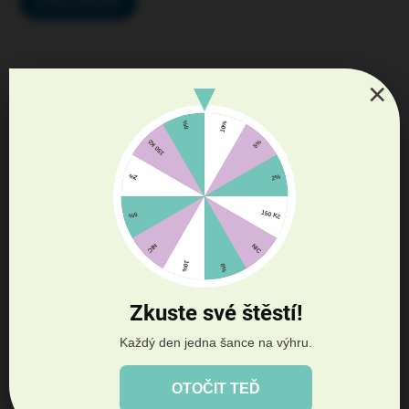
Přidat komentář
×
DANA PATASIOVÁ
27.7.2026
BLANKA ČERMÁKOVÁ
Zkuste své štěstí!
20.7.2026
Každý den jedna šance na výhru.
KRISTINA KULOVÁ
OTOČIT TEĎ