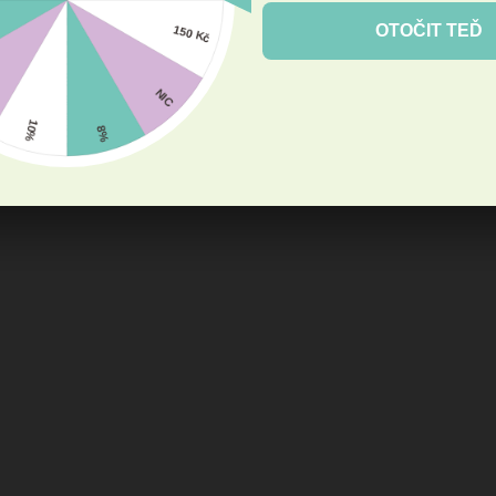
OTOČIT TEĎ