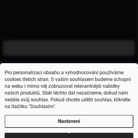
PŘIHLÁŠENÍ
E-MAIL
HESLO
Pro personalizaci obsahu a vyhodnocování používáme
cookies třetích stran. S vaším souhlasem budeme schopni
na webu i mimo něj zobrazovat relevantnější nabídky
Přihlásit se
našich produktů. Sběr těchto dat nezačneme, dokud nám
nedáte svůj souhlas. Pokud chcete udělit souhlas, klikněte
Nová registrace
Zapomenuté heslo
na tlačítko "Souhlasím".
Protože s naším stánkem pravidelně vyrážíme mezi vás
na akce, může se stát, že stav skladu na e-shopu nebude
Nastavení
vždy 100% sedět.Někdy se stane, že se produkt vyprodá
přímo na místě a my ho nestihneme hned odepsat z
Copyright 2026
GentleDogs
. Všechna práva vyhrazena.
Upravit nastavení
eshopu. A platí to i naopak – věci, které už online svítí