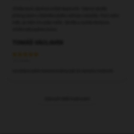
Chtěla bych obchod určitě doporučit. Takový skvělý
přístup jsem u žádného jiného eshopu nezažila. Paní velmi
milá, se vším mi vyšla vstříc. Skvělá a rychlá domluva.
Určitě nakoupíme znovu.
TOMÁŠ VÁCLAVEK
14.7.2026
Asi dobré,zatím bereme krátce,tak že nemohu hodnotit.
Zobrazit další hodnocení