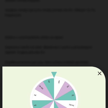
Složení: Hovězí kopýtko
Analýza: Hrubý tuk 4,2%, Hrubý protein 44,5%, Vlhkost 10,7%,
Popel 8,5%
Baleno v uzavíratelném sáčku se zipem.
Expirace a šarže viz obal. Skladovat v suchu a při pokojové
teplotě. Krajina původu EU.
Doplňkové krmivo pro psy. Není určeno k lidské spotřebě.
×
Diskuze
Buďte první, kdo napíše příspěvek k této položce.
Přidat komentář