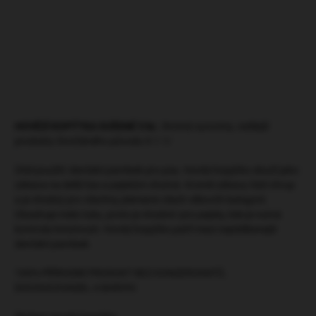
DETAILNÍ INFORMACE
HLÍDAT
ZEPTAT SE
HOVĚZÍ KOPÝTKA SUŠENÉ 5 ks
/krmná surovina, vedlejší
produkty živočišného původu 9.1.1/
Účel použití: dentální pamlsek pro psa. Hovězí kopýtko slouží jako
zábava na delší čas a pejskům chutná. Kromě zábavy čistí chrup
a je vhodný pro všechny plemená všech věkovćh kategorií.
Obsahuje málo tuku, proto je vhodné i pro pejsky, kde je nutná
kontrola hmotnosti. Hovězí kopýtko patří mezi nejoblíbenejší
dentální pamlsek.
100% PŘÍRODNÍ PRODUKT BEZ KONZERVANTŮ,
DOCHUCOVADEL A BARVIV.