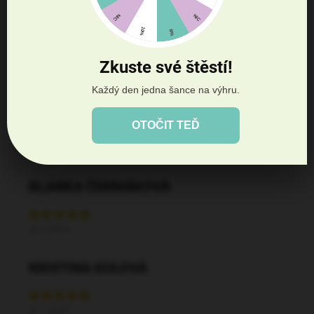
Zkuste své štěstí!
Každý den jedna šance na výhru.
DANA PATASIOVÁ
OTOČIT TEĎ
27.7.2026
BLANKA ČERMÁKOVÁ
20.7.2026
KRISTINA KULOVÁ
15.7.2026