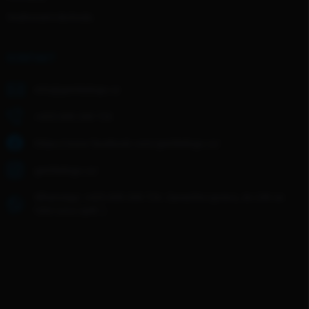
Hodnocení obchodu
KONTAKT
info
@
gentledogs.cz
+420 608 268 726
https://www.facebook.com/gentledogs.cz/
gentledogs.cz/
WhatsApp: +420 608 268 726- Zanechte zprávu, do 24h se
Vám ozvu zpět :)